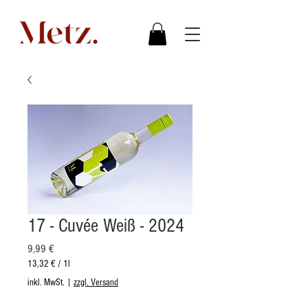
17 - Cuvée Weiß - 2024
Preis
9,99 €
13,32 €
/
1l
13,32 €
inkl. MwSt.
|
zzgl. Versand
pro
1